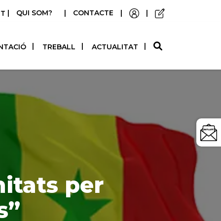
|
QUI SOM?
|
CONTACTE
|
|
STELLANO
NTACIÓ
TREBALL
ACTUALITAT
itats per
s”