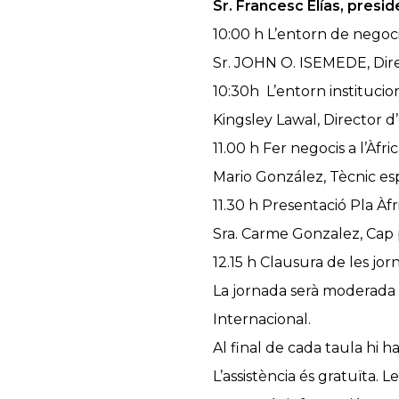
Sr. Francesc Elías, presi
10:00 h L’entorn de negoci
Sr. JOHN O. ISEMEDE, Dir
10:30h L’entorn institucion
Kingsley Lawal, Director 
11.00 h Fer negocis a l’Àfr
Mario González, Tècnic esp
11.30 h Presentació Pla Àfr
Sra. Carme Gonzalez, Cap p
12.15 h Clausura de les jo
La jornada serà moderada
Internacional.
Al final de cada taula hi 
L’assistència és gratuïta. 