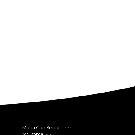
Masia Can Serraperera
Av. Roma, 65