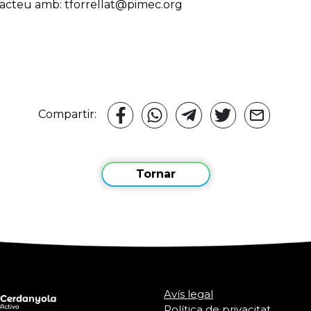
tacteu amb: tforrellat@pimec.org
Compartir:
Tornar
Avís legal
Política de privacitat