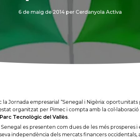
6 de maig de 2014
per Cerdanyola Activa
 la Jornada empresarial “Senegal i Nigèria: oportunitats 
tat organitzat per Pimec i compta amb la col•laboració 
Parc Tecnològic del Vallès
.
 Senegal es presenten com dues de les més prosperes i es
a seva independència dels mercats financers occidental