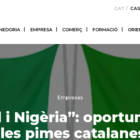
CATALÀ
CA
NEDORIA
EMPRESA
COMERÇ
FORMACIÓ
ORIE
Categories
Empreses
 i Nigèria”: oportun
 les pimes catalane