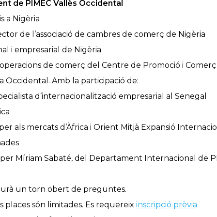
dent de PIMEC Vallès Occidental
s a Nigèria
ector de l’associació de cambres de comerç de Nigèria
al i empresarial de Nigèria
d’operacions de comerç del Centre de Promoció i Comerç
ica Occidental. Amb la participació de:
ecialista d’internacionalització empresarial al Senegal
ica
er als mercats d’Àfrica i Orient Mitjà Expansió Internaci
rnades
 per Míriam Sabaté, del Departament Internacional de 
haurà un torn obert de preguntes.
Les places són limitades. Es requereix
inscripció prèvia