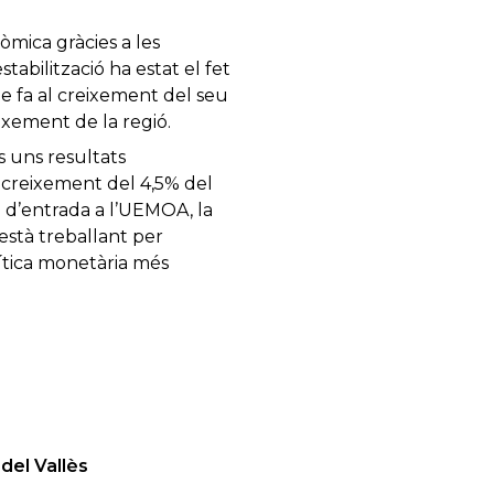
òmica gràcies a les
abilització ha estat el fet
ue fa al creixement del seu
ixement de la regió.
s uns resultats
 creixement del 4,5% del
 d’entrada a l’UEMOA, la
està treballant per
ítica monetària més
ola del Vallès