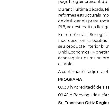
pogut seguir creixent dur
Durant l’ultima dècada, Ni
reformes estructurals impl
de deslligar els pressupost
PIB, aquest es situa lleug
En referència al Senegal,
macroeconòmics positius i
seu producte interior bru
Unió Econòmica i Monetàri
aconseguir una major inte
estable.
A continuació s’adjunta e
PROGRAMA
09.30 h Acreditació dels as
09.45 h Benvinguda a càrr
Sr. Francisco Ortiz Re