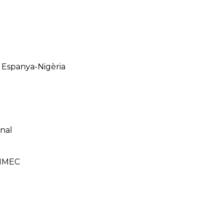
 Espanya-Nigèria
onal
PIMEC