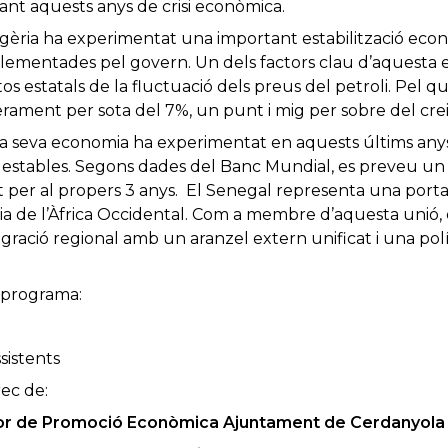
ant aquests anys de crisi econòmica.
gèria ha experimentat una important estabilització econ
ementades pel govern. Un dels factors clau d’aquesta est
os estatals de la fluctuació dels preus del petroli. Pel q
erament per sota del 7%, un punt i mig per sobre del cre
 la seva economia ha experimentat en aquests últims any
 estables. Segons dades del Banc Mundial, es preveu un
t per al propers 3 anys. El Senegal representa una porta
a de l’Àfrica Occidental. Com a membre d’aquesta unió, 
gració regional amb un aranzel extern unificat i una pol
l programa:
sistents
ec de:
gidor de Promoció Econòmica Ajuntament de Cerdany