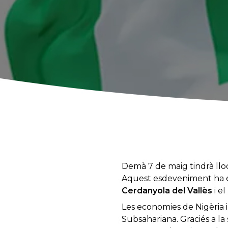
Demà 7 de maig tindrà lloc
Aquest esdeveniment ha es
Cerdanyola del Vallès
i el
Les economies de Nigèria i
Subsahariana. Graciés a l