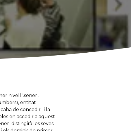
 nivell ‘.sener’.
mbers), entitat
acaba de concedir-li la
oles en accedir a aquest
er’ distingirà les seves
i els dominis de primer