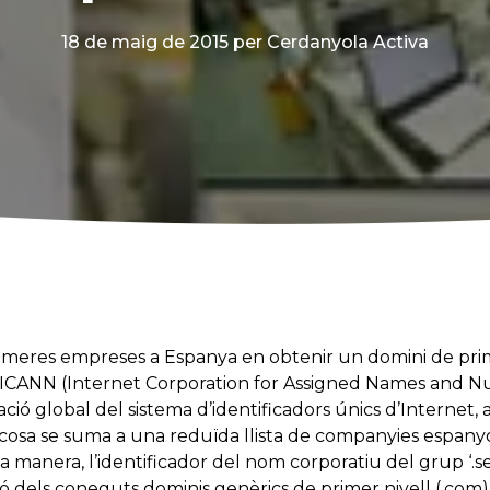
18 de maig de 2015
per Cerdanyola Activa
imeres empreses a Espanya en obtenir un domini de primer
 ICANN (Internet Corporation for Assigned Names and Nu
ió global del sistema d’identificadors únics d’Internet, 
l cosa se suma a una reduïda llista de companyies espany
 manera, l’identificador del nom corporatiu del grup ‘.sen
 dels coneguts dominis genèrics de primer nivell (.com) 