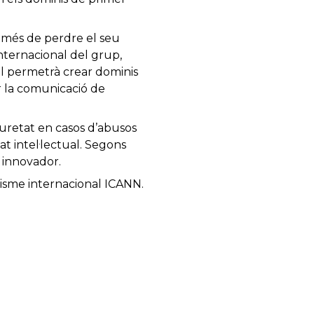
a més de perdre el seu
internacional del grup,
ll permetrà crear dominis
ar la comunicació de
uretat en casos d’abusos
t intel·lectual. Segons
 innovador.
anisme internacional ICANN.