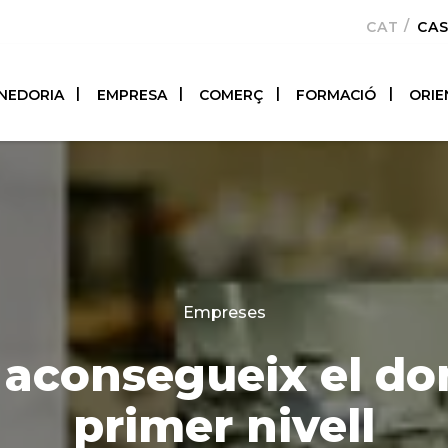
CATALÀ
CA
NEDORIA
EMPRESA
COMERÇ
FORMACIÓ
ORIE
Categories
Empreses
aconsegueix el do
primer nivell