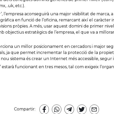
mx, .uk, etc.).
r’, l’empresa aconseguirà una major visibilitat de marca, 
ràfica en funció de l’oficina, remarcant així el caràcter 
visions pròpies. A més, usar aquest domini de primer nive
mb objectius estratègics de l’empresa, el que va a millor
ciona un millor posicionament en cercadors i major seg
ls, ja que permet incrementar la protecció de la propieta
 nou sistema és crear un Internet més accessible, segur i
 estarà funcionant en tres mesos, tal com exigeix ​​l’org
Compartir: