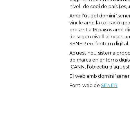
nivell de codi de país (.es, .
Amb l’ús del domini ‘.sene
vincle amb la ubicació geog
present a 16 països amb di
de segon nivell alineats a
SENER en l’entorn digital.
Aquest nou sistema propor
de marca en entorns digita
ICANN, l’objectiu d’aquest
El web amb domini ‘.sener’
Font: web de
SENER