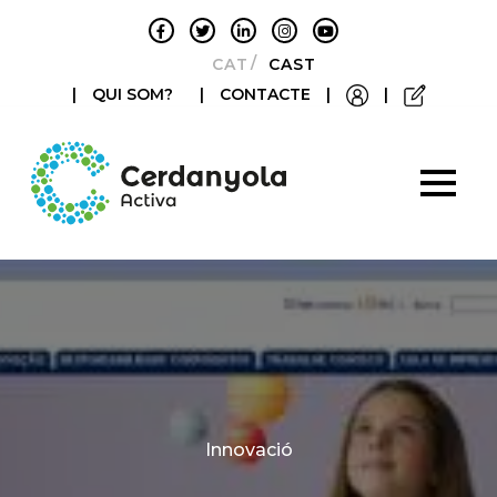
CATALÀ
CASTELLANO
|
QUI SOM?
|
CONTACTE
|
|
Categories
Innovació