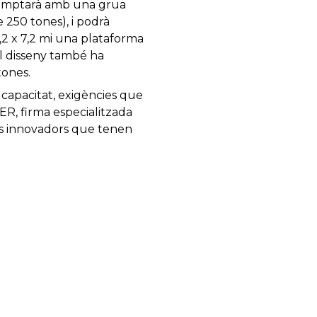
. Comptarà amb una grua
e 250 tones), i podrà
,2 x 7,2 mi una plataforma
El disseny també ha
tones.
capacitat, exigències que
R, firma especialitzada
nys innovadors que tenen