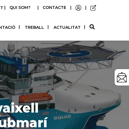
|
QUI SOM?
|
CONTACTE
|
|
STELLANO
NTACIÓ
TREBALL
ACTUALITAT
aixell
submarí