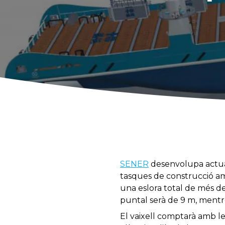
SENER
desenvolupa actua
tasques de construcció am
una eslora total de més d
puntal serà de 9 m, mentre
El vaixell comptarà amb le