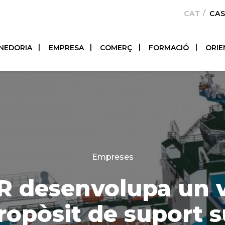
CATALÀ
CA
NEDORIA
EMPRESA
COMERÇ
FORMACIÓ
ORIE
Categories
Empreses
 desenvolupa un v
ropòsit de suport 