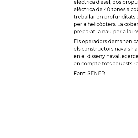
elèctrica dièsel, dos prop
elèctrica de 40 tones a cob
treballar en profunditats 
per a helicòpters. La cobe
preparat la nau per a la in
Els operadors demanen cad
els constructors navals h
en el disseny naval, exerc
en compte tots aquests req
Font: SENER