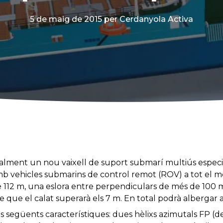
5 de maig de 2015
per Cerdanyola Activa
lment un nou vaixell de suport submarí multiús especi
b vehicles submarins de control remot (ROV) a tot el m
e 112 m, una eslora entre perpendiculars de més de 100
 que el calat superarà els 7 m. En total podrà albergar a
s següents característiques: dues hèlixs azimutals FP (de