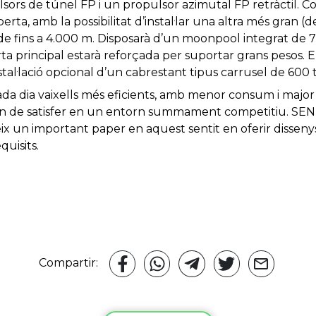
ulsors de túnel FP i un propulsor azimutal FP retràctil
erta, amb la possibilitat d’instal·lar una altra més gran (d
de fins a 4.000 m. Disposarà d’un moonpool integrat de 7
rta principal estarà reforçada per suportar grans pesos. 
stal·lació opcional d’un cabrestant tipus carrusel de 600 
a dia vaixells més eficients, amb menor consum i major 
an de satisfer en un entorn summament competitiu. SENE
eix un important paper en aquest sentit en oferir disse
uisits.
Compartir: