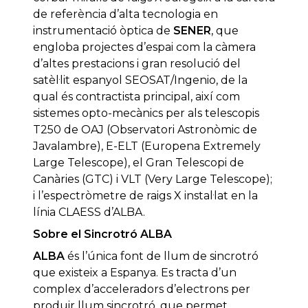
de referència d’alta tecnologia en
instrumentació òptica de
SENER
, que
engloba projectes d’espai com la càmera
d’altes prestacions i gran resolució del
satèl·lit espanyol SEOSAT/Ingenio, de la
qual és contractista principal, així com
sistemes opto-mecànics per als telescopis
T250 de OAJ (Observatori Astronòmic de
Javalambre), E-ELT (Europena Extremely
Large Telescope), el Gran Telescopi de
Canàries (GTC) i VLT (Very Large Telescope);
i l’espectròmetre de raigs X instal·lat en la
línia CLAESS d’ALBA.
Sobre el Sincrotró ALBA
ALBA
és l’única font de llum de sincrotró
que existeix a Espanya. Es tracta d’un
complex d’acceleradors d’electrons per
produir llum sincrotró, que permet