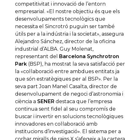
competitivitat i innovació de l’entorn
empresarial. «El nostre objectiu és que els
desenvolupaments tecnològics que
necessita el Sincrotró puguin ser també
útils per a la indústria i la societat», assegura
Alejandro Sánchez, director de la oficina
industrial d’ALBA. Guy Molenat,
representant del
Barcelona Synchrotron
Park
(BSP), ha mostrat la seva satisfacció per
la «col·laboració entre ambdues entitats ja
que són estratègiques per al BSP». Per la
seva part Joan Manel Casalta, director de
desenvolupament de negoci d’astronomia i
ciència a
SENER
destaca que l’empresa
continua sent fidel al seu compromís de
buscar i invertir en solucions tecnològiques
innovadores en col·laboració amb
institucions d’investigació». El sistema per a
corbar miralls de raigs X s’afegeix a la cartera