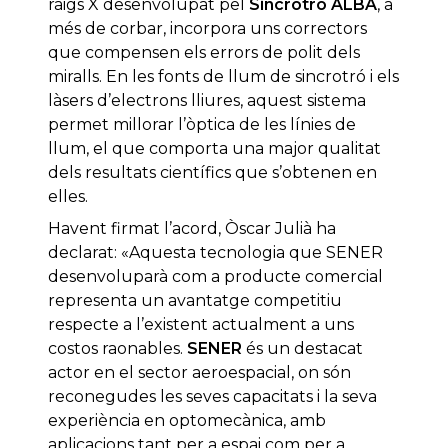
raigs X desenvolupat pel
Sincrotró ALBA
, a
més de corbar, incorpora uns correctors
que compensen els errors de polit dels
miralls. En les fonts de llum de sincrotró i els
làsers d’electrons lliures, aquest sistema
permet millorar l’òptica de les línies de
llum, el que comporta una major qualitat
dels resultats científics que s’obtenen en
elles.
Havent firmat l’acord, Òscar Julià ha
declarat: «Aquesta tecnologia que SENER
desenvoluparà com a producte comercial
representa un avantatge competitiu
respecte a l’existent actualment a uns
costos raonables.
SENER
és un destacat
actor en el sector aeroespacial, on són
reconegudes les seves capacitats i la seva
experiència en optomecànica, amb
aplicacions tant per a espai com per a