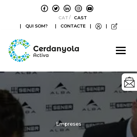
CATALÀ
CASTELLANO
|
QUI SOM?
|
CONTACTE
|
|
Categories
Empreses