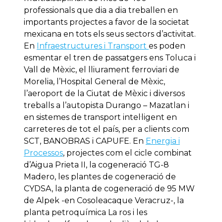
professionals que dia a dia treballen en
importants projectes a favor de la societat
mexicana en tots els seus sectors d’activitat.
En
Infraestructures i Transport
es poden
esmentar el tren de passatgers ens Toluca i
Vall de Mèxic, el lliurament ferroviari de
Morelia, l’Hospital General de Mèxic,
l’aeroport de la Ciutat de Mèxic i diversos
treballs a l’autopista Durango – Mazatlan i
en sistemes de transport intel·ligent en
carreteres de tot el país, per a clients com
SCT, BANOBRAS i CAPUFE. En
Energia i
Processos
, projectes com el cicle combinat
d’Aigua Prieta II, la cogeneració TG-8
Madero, les plantes de cogeneració de
CYDSA, la planta de cogeneració de 95 MW
de Alpek -en Cosoleacaque Veracruz-, la
planta petroquímica La ros i les