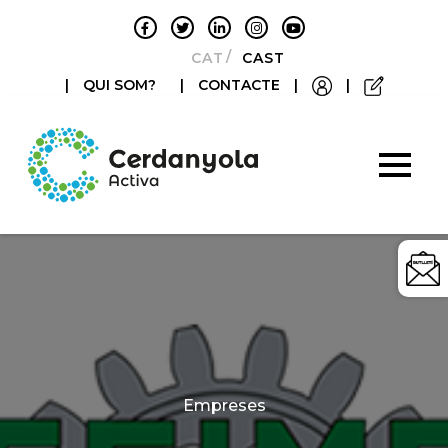
CATALÀ
CASTELLANO
|
QUI SOM?
|
CONTACTE
|
|
Categories
Empreses