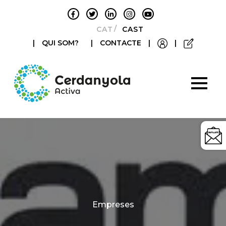
CATALÀ
CASTELLANO
|
QUI SOM?
|
CONTACTE
|
|
Categories
Empreses