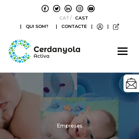
CATALÀ
CASTELLANO
|
QUI SOM?
|
CONTACTE
|
|
Categories
Empreses