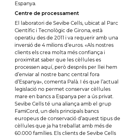
Espanya.
Centre de processament
El laboratori de Sevibe Cells, ubicat al Parc
Científic i Tecnològic de Girona, està
operatiu des de 2011 i va requerir amb una
inversió de 4 milions d’euros. «Als nostres
clients els crea molta més confiança i
proximitat saber que les cèl·lules es
processen aquí, però després per llei hem
d’enviar al nostre banc central fora
d’Espanya», comenta Palà. I és que l’actual
legislació no permet conservar cèl·lules
mare en bancs a Espanya per a ús privat.
Sevibe Cells té una aliança amb el grup
FamiCord, un dels principals bancs
europeus de conservació d’aquest tipus de
cèl·lules que ja ha treballat amb més de
60.000 famílies. Els clients de Sevibe Cells