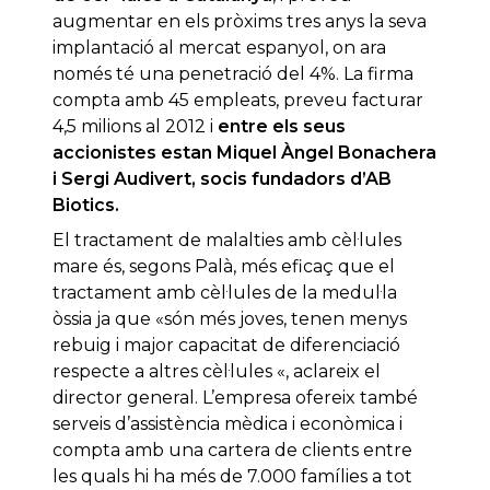
augmentar en els pròxims tres anys la seva
implantació al mercat espanyol, on ara
només té una penetració del 4%. La firma
compta amb 45 empleats, preveu facturar
4,5 milions al 2012 i
entre els seus
accionistes estan Miquel Àngel Bonachera
i Sergi Audivert, socis fundadors d’AB
Biotics.
El tractament de malalties amb cèl·lules
mare és, segons Palà, més eficaç que el
tractament amb cèl·lules de la medul·la
òssia ja que «són més joves, tenen menys
rebuig i major capacitat de diferenciació
respecte a altres cèl·lules «, aclareix el
director general. L’empresa ofereix també
serveis d’assistència mèdica i econòmica i
compta amb una cartera de clients entre
les quals hi ha més de 7.000 famílies a tot