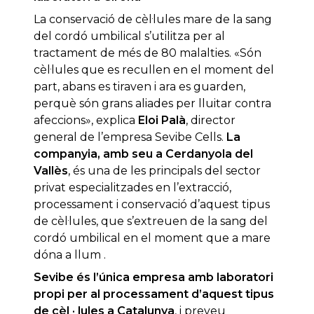
La conservació de cèl·lules mare de la sang
del cordó umbilical s’utilitza per al
tractament de més de 80 malalties. «Són
cèl·lules que es recullen en el moment del
part, abans es tiraven i ara es guarden,
perquè són grans aliades per lluitar contra
afeccions», explica
Eloi Palà
, director
general de l’empresa Sevibe Cells.
La
companyia, amb seu a Cerdanyola del
Vallès
, és una de les principals del sector
privat especialitzades en l’extracció,
processament i conservació d’aquest tipus
de cèl·lules, que s’extreuen de la sang del
cordó umbilical en el moment que a mare
dóna a llum .
Sevibe és l’única empresa amb laboratori
propi per al processament d’aquest tipus
de cèl · lules a Catalunya
, i preveu