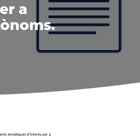
er a
utònoms.
ents temàtiques d’interès per a