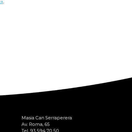
19
.
Masia Can Serraperera
Av. Roma, 65
Tel. 93 594 70 50