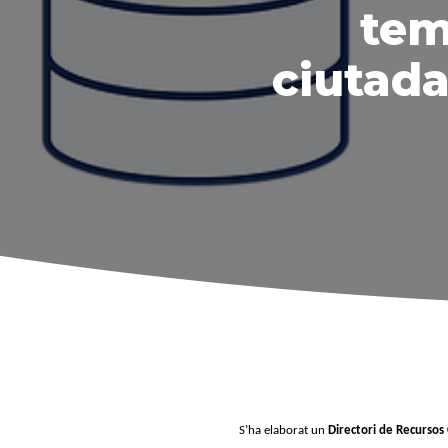
tem
ciutada
S’ha elaborat un
Directori de Recursos