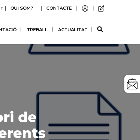
|
QUI SOM?
|
CONTACTE
|
|
STELLANO
NTACIÓ
TREBALL
ACTUALITAT
ri de
ferents