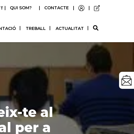
|
QUI SOM?
|
CONTACTE
|
|
STELLANO
NTACIÓ
TREBALL
ACTUALITAT
ix-te al
al per a