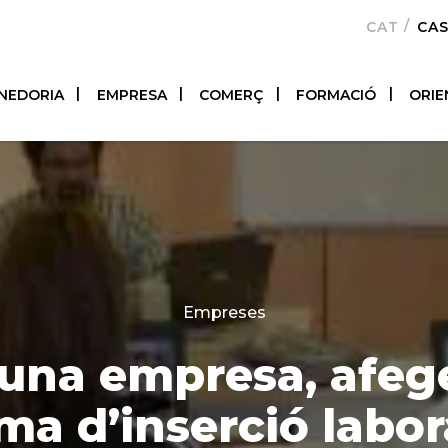
CATALÀ
CA
NEDORIA
EMPRESA
COMERÇ
FORMACIÓ
ORIE
Categories
Empreses
 una empresa, afege
a d’inserció labor