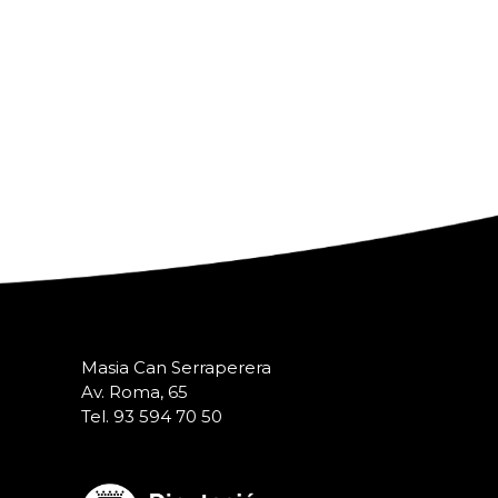
Masia Can Serraperera
Av. Roma, 65
Tel. 93 594 70 50