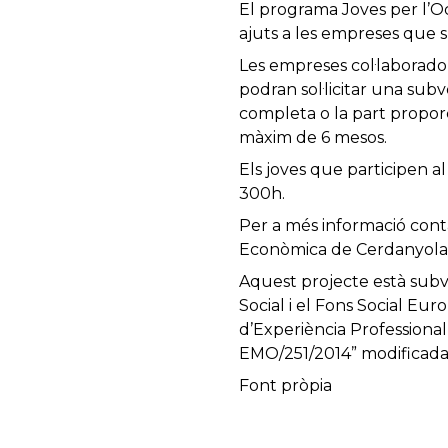
El programa Joves per l’O
ajuts a les empreses que s
Les empreses col·laborado
podran sol·licitar una sub
completa o la part proporc
màxim de 6 mesos.
Els joves que participen a
300h.
Per a més informació cont
Econòmica de Cerdanyola d
Aquest projecte està subv
Social i el Fons Social Eu
d’Experiència Professional
EMO/251/2014” modificada
Font pròpia