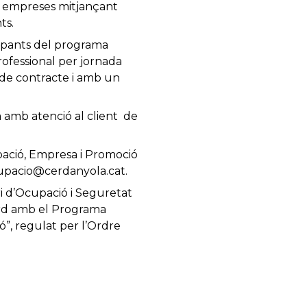
en empreses mitjançant
ts.
cipants del programa
rofessional per jornada
s de contracte i amb un
a amb atenció al client de
pació, Empresa i Promoció
ocupacio@cerdanyola.cat.
i d’Ocupació i Seguretat
cord amb el Programa
ó”, regulat per l’Ordre