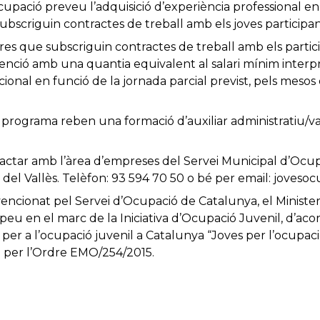
cupació preveu l’adquisició d’experiència professional 
ubscriguin contractes de treball amb els joves participan
res que subscriguin contractes de treball amb els parti
venció amb una quantia equivalent al salari mínim interp
ional en funció de la jornada parcial previst, pels meso
l programa reben una formació d’auxiliar administratiu/v
actar amb l’àrea d’empreses del Servei Municipal d’Ocu
el Vallès. Telèfon: 93 594 70 50 o bé per email: joves
encionat pel Servei d’Ocupació de Catalunya, el Minister
ropeu en el marc de la Iniciativa d’Ocupació Juvenil, d’a
 per a l’ocupació juvenil a Catalunya “Joves per l’ocupaci
 per l’Ordre EMO/254/2015.