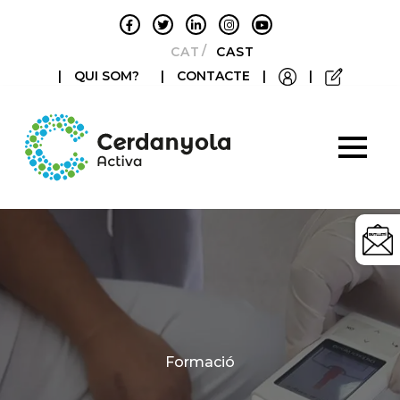
CATALÀ
CASTELLANO
|
QUI SOM?
|
CONTACTE
|
|
Categories
Formació