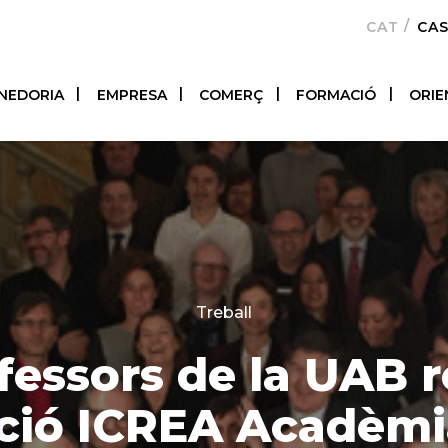
CATALÀ
CA
NEDORIA
EMPRESA
COMERÇ
FORMACIÓ
ORIE
Categories
Treball
fessors de la UAB 
nció ICREA Acadèmi