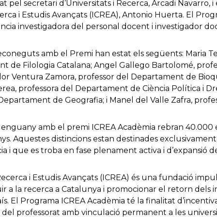
pel secretari d’Universitats i Recerca, Arcadi Navarro, i 
cerca i Estudis Avançats (ICREA), Antonio Huerta. El Pr
ència investigadora del personal docent i investigador doc
coneguts amb el Premi han estat els següents: Maria Ter
t de Filologia Catalana; Angel Gallego Bartolomé, pro
ador Ventura Zamora, professor del Departament de Bioqu
ea, professora del Departament de Ciència Política i Dr
Departament de Geografia; i Manel del Valle Zafra, prof
s enguany amb el premi ICREA Acadèmia rebran 40.000 
s. Aquestes distincions estan destinades exclusivament a
a i que es troba en fase plenament activa i d’expansió de 
Recerca i Estudis Avançats (ICREA) és una fundació impul
ir a la recerca a Catalunya i promocionar el retorn dels 
aís. El Programa ICREA Acadèmia té la finalitat d’incenti
ra del professorat amb vinculació permanent a les univers