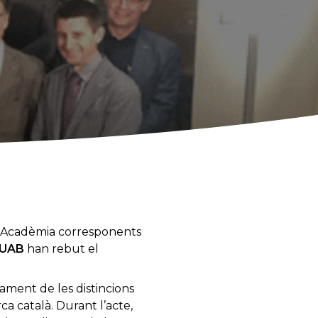
REA Acadèmia corresponents
UAB
han rebut el
rament de les distincions
a català. Durant l’acte,