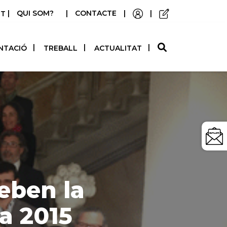
|
QUI SOM?
|
CONTACTE
|
|
STELLANO
NTACIÓ
TREBALL
ACTUALITAT
reben la
a 2015