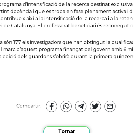
programa d’intensificació de la recerca destinat exclusiv
rtint docència i que es troba en fase plenament activa i d
contribueix així a la intensificació de la recerca i a la ret
ari de Catalunya. El professorat beneficiari és reconegut
ja són 177 els investigadors que han obtingut la qualific
 el marc d’aquest programa finançat pel govern amb 6 mil
a edició dels guardons s’obrirà durant la primera quinze
Compartir:
Tornar