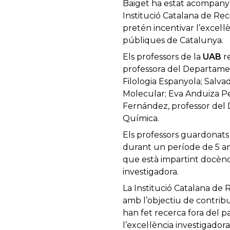
Baiget ha estat acompanyat 
Institució Catalana de Re
pretén incentivar l’excel·l
públiques de Catalunya.
Els professors de la
UAB
re
professora del Departamen
Filologia Espanyola; Salv
Molecular; Eva Anduiza Per
Fernández, professor del 
Química.
Els professors guardonat
durant un període de 5 any
que està impartint docènci
investigadora.
La Institució Catalana de 
amb l’objectiu de contribu
han fet recerca fora del p
l’excel·lència investigado