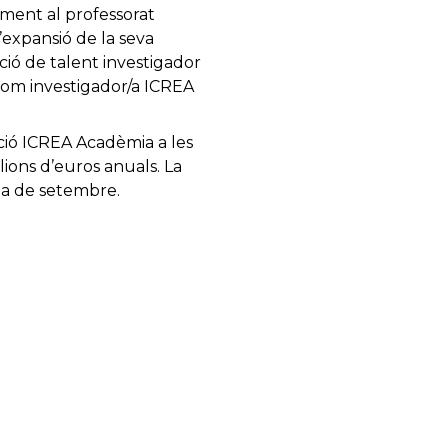
ament al professorat
’expansió de la seva
enció de talent investigador
 com investigador/a ICREA
ació ICREA Acadèmia a les
ions d’euros anuals. La
na de setembre.