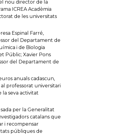
el nou director de la
ograma ICREA Acadèmia
torat de les universitats
esa Espinal Farré,
fessor del Departament de
ímica i de Biologia
et Públic; Xavier Pons
essor del Departament de
euros anuals cadascun,
l professorat universitari
la seva activitat
sada per la Generalitat
investigadors catalans que
var i recompensar
itats públiques de