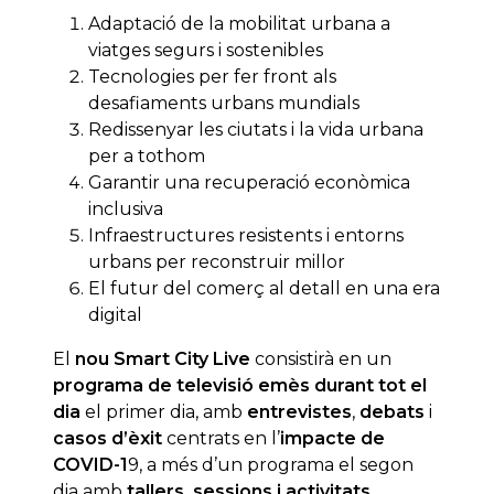
Adaptació de la mobilitat urbana a
viatges segurs i sostenibles
Tecnologies per fer front als
desafiaments urbans mundials
Redissenyar les ciutats i la vida urbana
per a tothom
Garantir una recuperació econòmica
inclusiva
Infraestructures resistents i entorns
urbans per reconstruir millor
El futur del comerç al detall en una era
digital
El
nou Smart City Live
consistirà en un
programa de televisió emès durant tot el
dia
el primer dia, amb
entrevistes
,
debats
i
casos d’èxit
centrats en l’
impacte de
COVID-1
9, a més d’un programa el segon
dia amb
tallers, sessions i activitats