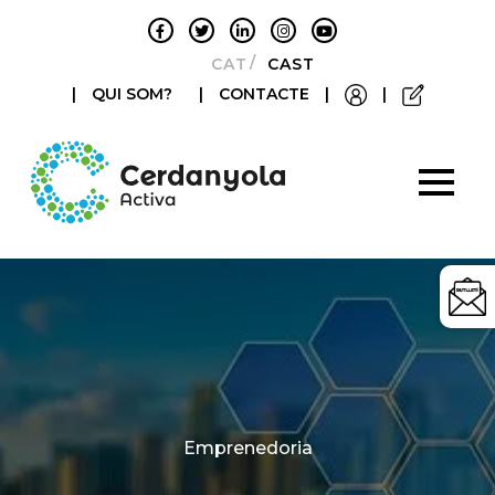
CATALÀ
CASTELLANO
|
QUI SOM?
|
CONTACTE
|
|
Categories
Emprenedoria