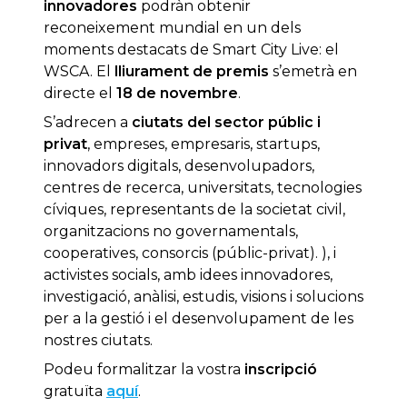
innovadores
podràn obtenir
reconeixement mundial en un dels
moments destacats de Smart City Live: el
WSCA. El
lliurament de premis
s’emetrà en
directe el
18 de novembre
.
S’adrecen a
ciutats del sector públic i
privat
, empreses, empresaris, startups,
innovadors digitals, desenvolupadors,
centres de recerca, universitats, tecnologies
cíviques, representants de la societat civil,
organitzacions no governamentals,
cooperatives, consorcis (públic-privat). ), i
activistes socials, amb idees innovadores,
investigació, anàlisi, estudis, visions i solucions
per a la gestió i el desenvolupament de les
nostres ciutats.
Podeu formalitzar la vostra
inscripció
gratuïta
aquí
.