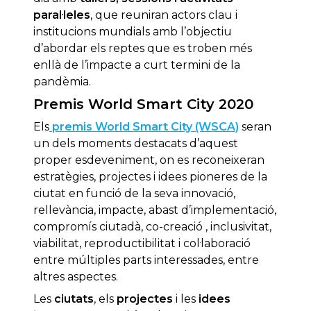
paral·leles
, que reuniran actors clau i
institucions mundials amb l’objectiu
d’abordar els reptes que es troben més
enllà de l’impacte a curt termini de la
pandèmia.
Premis World Smart City 2020
Els
premis World Smart City (WSCA)
seran
un dels moments destacats d’aquest
proper esdeveniment, on es reconeixeran
estratègies, projectes i idees pioneres de la
ciutat en funció de la seva innovació,
rellevància, impacte, abast d’implementació,
compromís ciutadà, co-creació , inclusivitat,
viabilitat, reproductibilitat i col·laboració
entre múltiples parts interessades, entre
altres aspectes.
Les
ciutats
, els
projectes
i les
idees