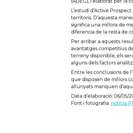
(ADEG), i elaborat per la 
L’estudi d’Active Prospect
territoris. D’aquesta mane
significa una millora de m
diferencia de la resta de 
Per arribar a aquests resu
avantatges competitius del
terreny disponible, els serv
alguns dels factors analitz
Entre les conclusions de 
que disposen de millors co
allunyats manquen d’aque
Data d’elaboració: 06/05/2
Font i fotografia:
notícia P