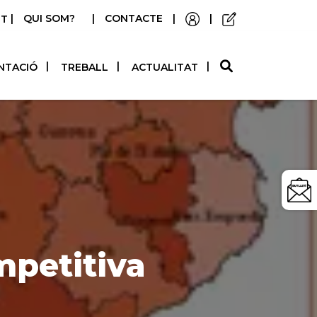
|
QUI SOM?
|
CONTACTE
|
|
STELLANO
NTACIÓ
TREBALL
ACTUALITAT
petitiva