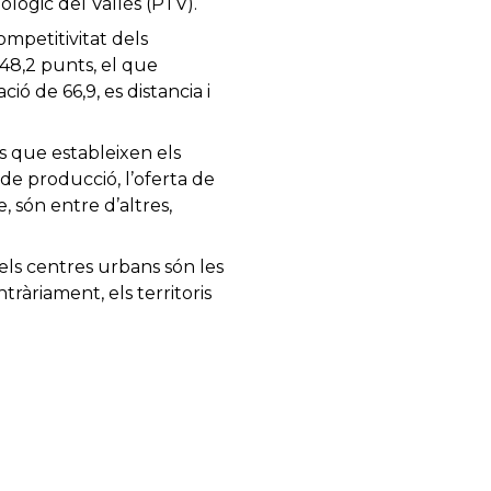
lògic del Vallès (PTV).
ompetitivitat dels
 48,2 punts, el que
ó de 66,9, es distancia i
es que estableixen els
de producció, l’oferta de
e, són entre d’altres,
els centres urbans són les
ràriament, els territoris