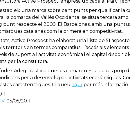
consultora Active Prospect, empresa ubicada al Parc Tecno
 estableix una marca sobre cent punts per qualificar la c
ra, la comarca del Vallès Occidental se situa tercera amb
ig punt respecte el 2009. El Barcelonès, amb una puntuaci
comarques catalanes com la primera en competitivitat.
ltats, Active Prospect ha elaborat una llista de 51 aspect
s territoris en termes comparatius. L’accés als elements 
eis de suport a l’activitat econòmica i el capital disponibl
ats per la consultora.
l’índex Adeg, destaca que les comarques situades prop d
ndicions per a desenvolupar activitats econòmiques. Cont
stes característiques. Cliqueu
aquí
per més informació
011
TV
, 05/05/2011