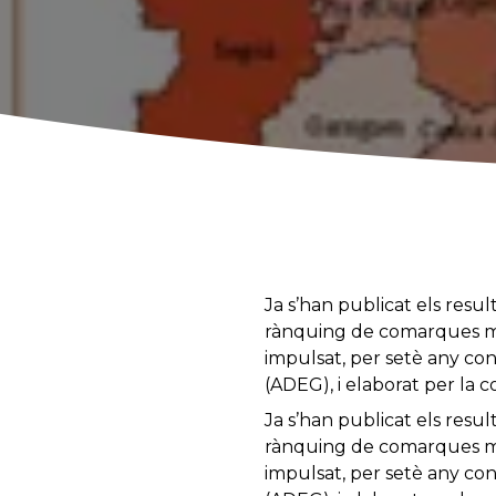
Ja s’han publicat els resul
rànquing de comarques més
impulsat, per setè any cons
(ADEG), i elaborat per la 
Ja s’han publicat els resul
rànquing de comarques més
impulsat, per setè any cons