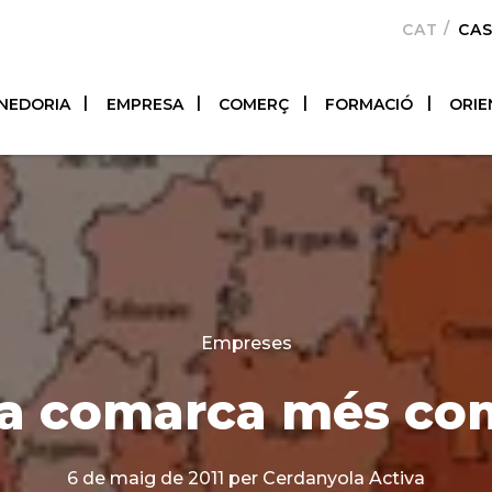
CATALÀ
CA
NEDORIA
EMPRESA
COMERÇ
FORMACIÓ
ORIE
Categories
Empreses
3a comarca més com
6 de maig de 2011
per Cerdanyola Activa