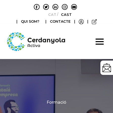
CATALÀ
CASTELLANO
|
QUI SOM?
|
CONTACTE
|
|
Categories
Formació