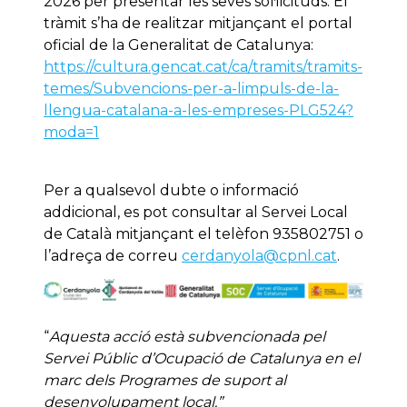
2026 per presentar les seves sol·licituds. El
tràmit s’ha de realitzar mitjançant el portal
oficial de la Generalitat de Catalunya:
https://cultura.gencat.cat/ca/tramits/tramits-
temes/Subvencions-per-a-limpuls-de-la-
llengua-catalana-a-les-empreses-PLG524?
moda=1
Per a qualsevol dubte o informació
addicional, es pot consultar al Servei Local
de Català mitjançant el telèfon 935802751 o
l’adreça de correu
cerdanyola@cpnl.cat
.
“
Aquesta acció està subvencionada pel
Servei Públic d’Ocupació de Catalunya en el
marc dels Programes de suport al
desenvolupament local.”