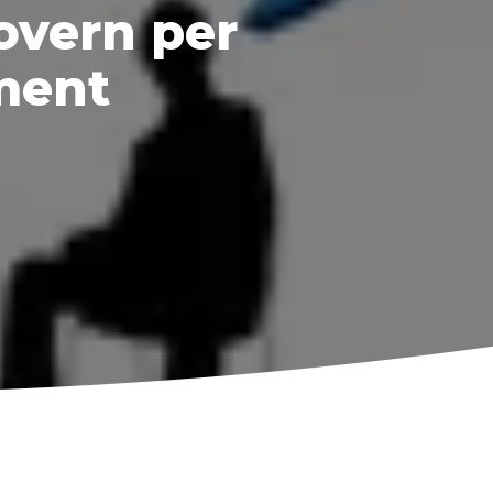
govern per
ment