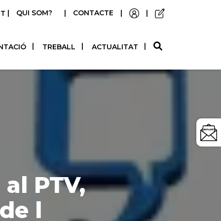
|
QUI SOM?
|
CONTACTE
|
|
STELLANO
NTACIÓ
TREBALL
ACTUALITAT
al PTV,
de l