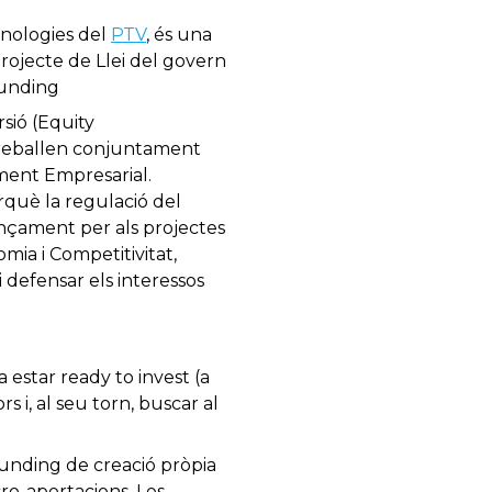
cnologies del
PTV
, és una
rojecte de Llei del govern
funding
sió (Equity
treballen conjuntament
ament Empresarial.
rquè la regulació del
ançament per als projectes
mia i Competitivitat,
i defensar els interessos
 estar ready to invest (a
 i, al seu torn, buscar al
unding de creació pròpia
ro-aportacions. Les