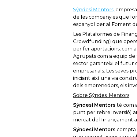
Sýndesi Mentors
, empresa
de les companyies que form
espanyol per al Foment d
Les Plataformes de Finanç
Crowdfunding) que operen
per fer aportacions, com a
Agrupats com a equip de tr
sector garanteixi el futur
empresarials. Les seves pr
iniciant així una via const
dels emprenedors, els inve
Sobre Sýndesi Mentors
Sýndesi Mentors
té com a 
punt per rebre inversió) am
mercat del finançament am
Sýndesi Mentors
compta
que permet aconseguir el 