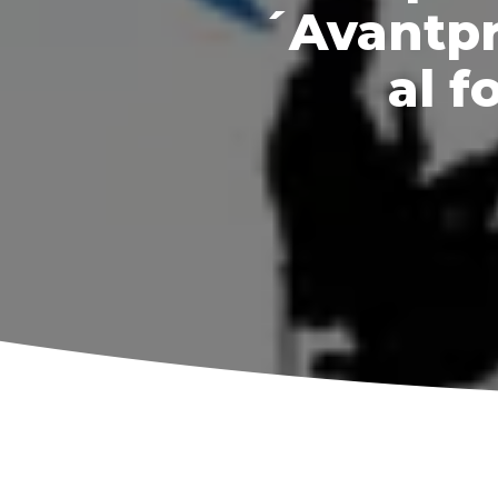
´Avantpro
al 