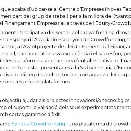
 que acaba d’ubicar-se al Centre d’Empreses i Noves Te
en part del grup de treball per a la millora de l’Avantp
el Finançament Empresarial, a través de l’Equity-Crowd
ament Participativa del sector del Crowdfunding d’Inver
 a Espanya i l’Associació Espanyola de Crowdfunding, 
 sector, a l’Avantprojecte de Llei de Foment del Finanç
eball, han aportat la seva experiència i el seu esforç pe
 de les plataformes, aportant una font alternativa de fin
opostes han estat presentades a la Subsecretaria d’Econo
ructiva de diàleg des del sector perquè aquesta llei pugu
rsors i les pròpies plataformes.
objectiu ajudar als projectes innovadors i/o tecnològics a
b el suport i la validació dels seus experimentats mentors
b certes garanties d’èxit.
 amb
Sýndesi Crowdfunding
, una plataforma de crowdf
suport financer a projectes empresarials a través de mic