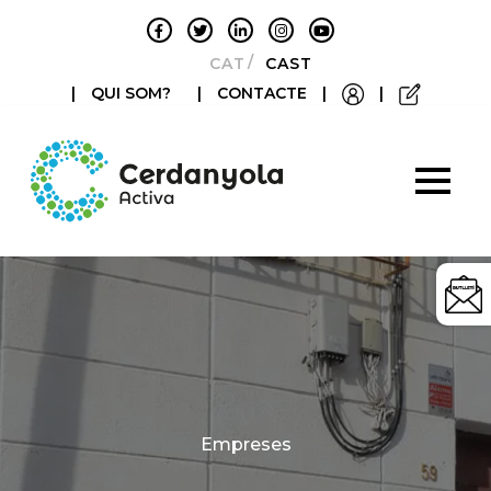
CATALÀ
CASTELLANO
|
QUI SOM?
|
CONTACTE
|
|
Categories
Empreses