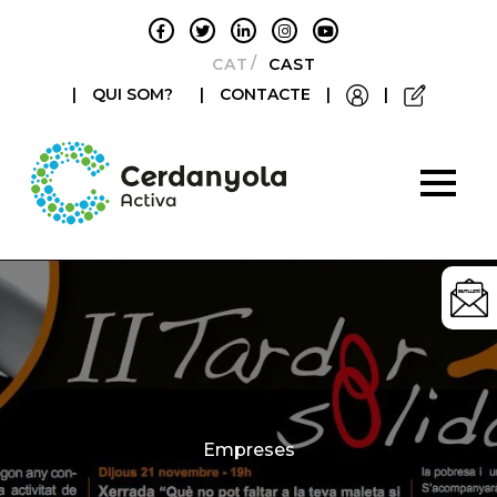
CATALÀ
CASTELLANO
|
QUI SOM?
|
CONTACTE
|
|
Categories
Empreses