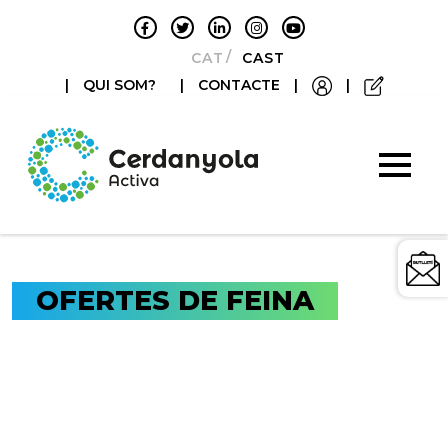
CATALÀ
CASTELLANO
|
QUI SOM?
|
CONTACTE
|
|
OFERTES DE FEINA