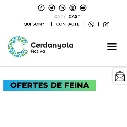
CATALÀ
CASTELLANO
|
QUI SOM?
|
CONTACTE
|
|
OFERTES DE FEINA