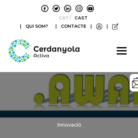
CATALÀ
CASTELLANO
|
QUI SOM?
|
CONTACTE
|
|
Categories
Innovació