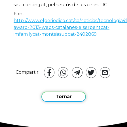
seu contingut, pel seu ús de les eines TIC.
Font:
http://www.elperiodico.cat/ca/noticias/tecnologia/d
award-2013-webs-catalanes-elserpentcat-
imfamilycat-montsiasudcat-2402869
Compartir:
Tornar