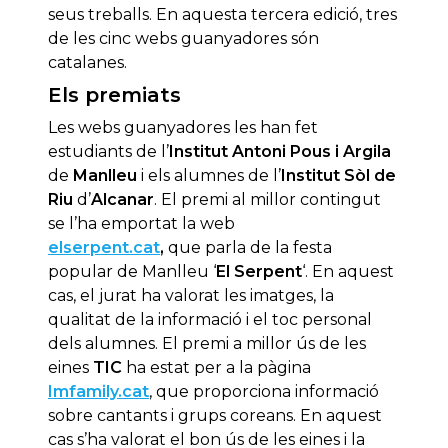
seus treballs. En aquesta tercera edició, tres
de les cinc webs guanyadores són
catalanes.
Els premiats
Les webs guanyadores les han fet
estudiants de l’
Institut Antoni Pous i Argila
de
Manlleu
i els alumnes de l’
Institut Sòl de
Riu
d’
Alcanar
. El premi al millor contingut
se l’ha emportat la web
elserpent.cat
,
que parla de la festa
popular de Manlleu ‘
El Serpent
‘. En aquest
cas, el jurat ha valorat les imatges, la
qualitat de la informació i el toc personal
dels alumnes. El premi a millor ús de les
eines
TIC
ha estat per a la pàgina
Imfamily.cat
, que proporciona informació
sobre cantants i grups coreans. En aquest
cas s’ha valorat el bon ús de les eines i la