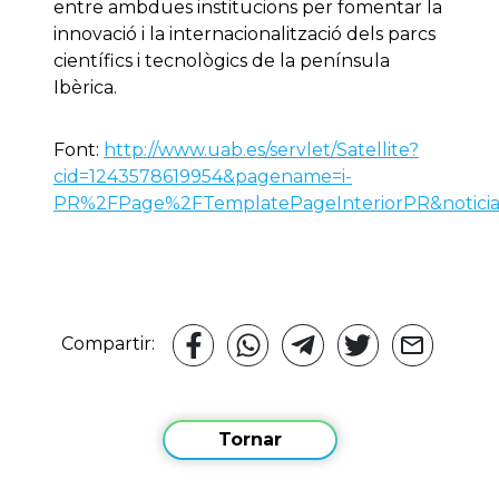
entre ambdues institucions per fomentar la
innovació i la internacionalització dels parcs
científics i tecnològics de la península
Ibèrica.
Font:
http://www.uab.es/servlet/Satellite?
cid=1243578619954&pagename=i-
PR%2FPage%2FTemplatePageInteriorPR&noticiai
Compartir:
Tornar