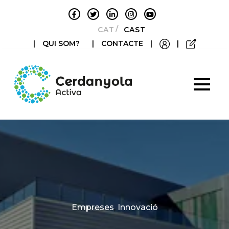
CATALÀ
CASTELLANO
|
QUI SOM?
|
CONTACTE
|
|
Categories
Empreses
,
Innovació