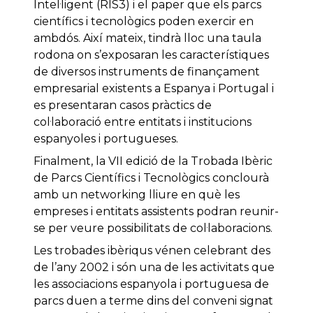
Intel·ligent (RIS3) i el paper que els parcs
científics i tecnològics poden exercir en
ambdós. Així mateix, tindrà lloc una taula
rodona on s’exposaran les característiques
de diversos instruments de finançament
empresarial existents a Espanya i Portugal i
es presentaran casos pràctics de
col·laboració entre entitats i institucions
espanyoles i portugueses.
Finalment, la VII edició de la Trobada Ibèric
de Parcs Científics i Tecnològics conclourà
amb un networking lliure en què les
empreses i entitats assistents podran reunir-
se per veure possibilitats de col·laboracions.
Les trobades ibèriqus vénen celebrant des
de l’any 2002 i són una de les activitats que
les associacions espanyola i portuguesa de
parcs duen a terme dins del conveni signat