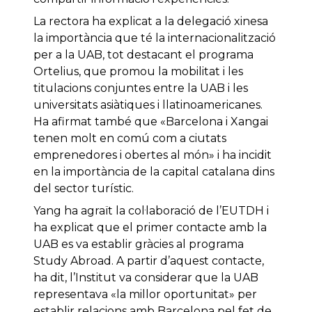
La rectora ha explicat a la delegació xinesa
la importància que té la internacionalització
per a la UAB, tot destacant el programa
Ortelius, que promou la mobilitat i les
titulacions conjuntes entre la UAB i les
universitats asiàtiques i llatinoamericanes.
Ha afirmat també que «Barcelona i Xangai
tenen molt en comú com a ciutats
emprenedores i obertes al món» i ha incidit
en la importància de la capital catalana dins
del sector turístic.
Yang ha agraït la col·laboració de l’EUTDH i
ha explicat que el primer contacte amb la
UAB es va establir gràcies al programa
Study Abroad. A partir d’aquest contacte,
ha dit, l’Institut va considerar que la UAB
representava «la millor oportunitat» per
establir relacions amb Barcelona pel fet de