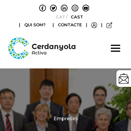
CATALÀ
CASTELLANO
|
QUI SOM?
|
CONTACTE
|
|
Categories
Empreses