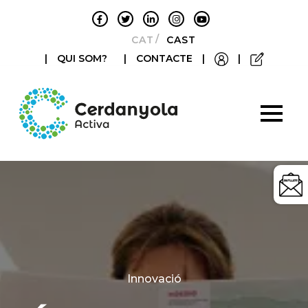
CATALÀ
CASTELLANO
|
QUI SOM?
|
CONTACTE
|
|
Categories
Innovació