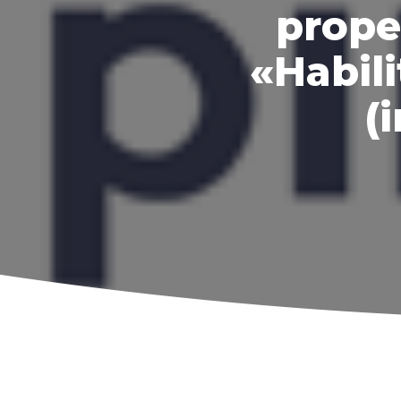
prope
«Habili
(i