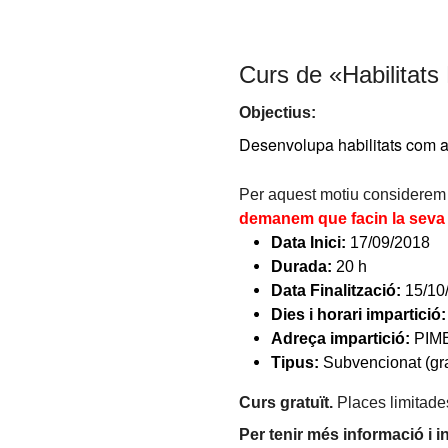
Curs de «Habilitats 
Objectius:
Desenvolupa habilitats com a
Per aquest motiu considerem q
demanem que facin la seva i
Data Inici:
17/09/2018
Durada:
20 h
Data Finalització:
15/10
Dies i horari impartició:
Adreça impartició:
PIME
Tipus:
Subvencionat (gra
Curs gratuït.
Places limitade
Per tenir més informació i i