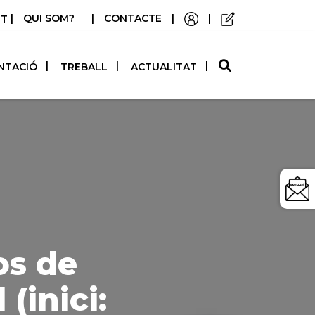
|
QUI SOM?
|
CONTACTE
|
|
STELLANO
NTACIÓ
TREBALL
ACTUALITAT
os de
(inici: