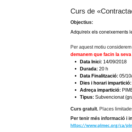
Curs de «Contracta
Objectius:
Adquireix els coneixements leg
Per aquest motiu considerem q
demanem que facin la seva i
Data Inici:
14/09/2018
Durada:
20 h
Data Finalització:
05/10
Dies i horari impartició:
Adreça impartició:
PIMEC
Tipus:
Subvencionat (gra
Curs gratuït.
Places limitade
Per tenir més informació i i
https://www.pimec.org/ca/pi