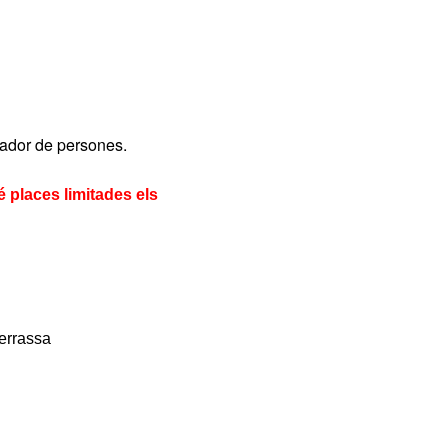
pador de persones.
é places limitades els
errassa