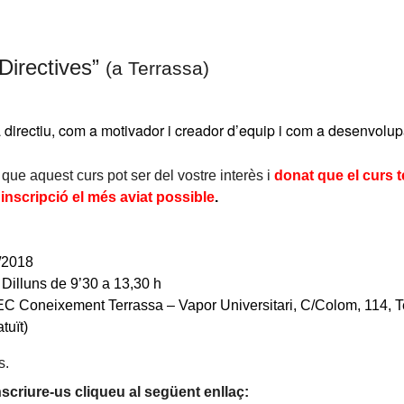
Directives
”
(a Terrassa)
 directiu, com a motivador i creador d’equip i com a desenvolu
ue aquest curs pot ser del vostre interès i
donat que el curs t
nscripció el més aviat possible
.
/2018
Dilluns de 9’30 a 13,30 h
C Coneixement Terrassa – Vapor Universitari, C/Colom, 114, T
tuït)
s.
nscriure-us cliqueu al següent enllaç: