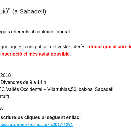
ció
”
(a Sabadell)
als referents al contracte laboral.
ue aquest curs pot ser del vostre interès i
donat que el curs t
nscripció el més aviat possible
.
/2018
Divendres de 9 a 14 h
 Vallès Occidental – Vilarrubias,50, baixos, Sabadell
tuït)
s.
nscriure-us cliqueu al següent enllaç:
mes-autonoms/formacio/fs2017-1291