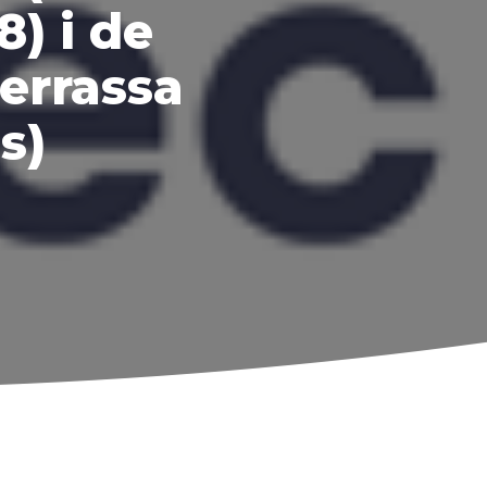
) i de
Terrassa
ns)