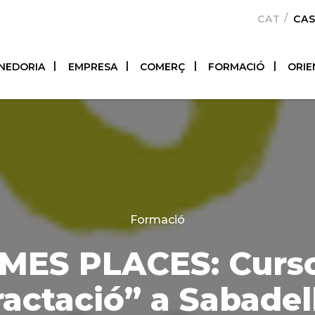
CATALÀ
CA
NEDORIA
EMPRESA
COMERÇ
FORMACIÓ
ORIE
Categories
Formació
MES PLACES: Curs
actació” a Sabadell 