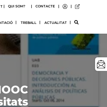
|
QUI SOM?
|
CONTACTE
|
|
STELLANO
NTACIÓ
TREBALL
ACTUALITAT
 MOOC
sitats