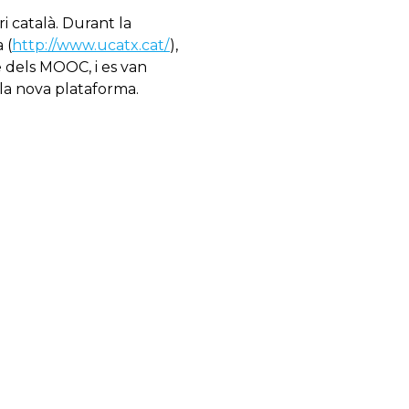
 català. Durant la
 (
http://www.ucatx.cat/
),
e dels MOOC, i es van
 la nova plataforma.