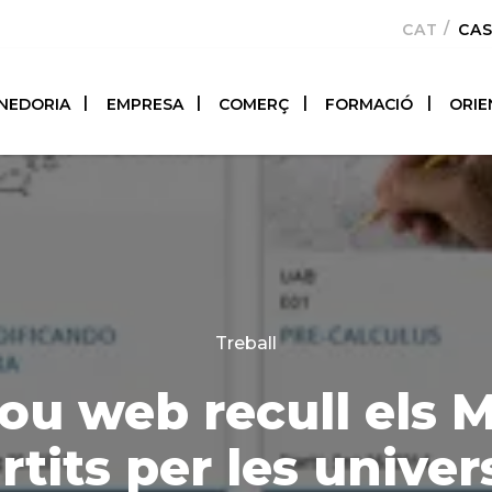
CATALÀ
CA
NEDORIA
EMPRESA
COMERÇ
FORMACIÓ
ORIE
Categories
Treball
ou web recull els
tits per les univer