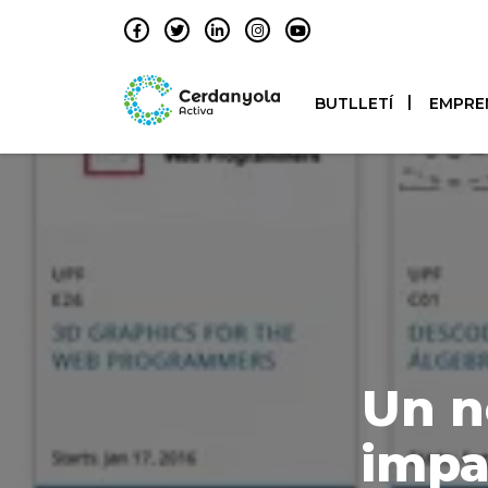
BUTLLETÍ
EMPRE
Un n
impar