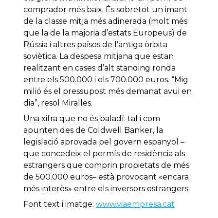
comprador més baix. És sobretot un imant
de la classe mitja més adinerada (molt més
que la de la majoria d’estats Europeus) de
Rússia i altres països de l’antiga òrbita
soviètica. La despesa mitjana que estan
realitzant en cases d’alt standing ronda
entre els 500.000 i els 700.000 euros. “Mig
milió és el pressupost més demanat avui en
dia”, resol Miralles.
Una xifra que no és baladí: tal i com
apunten des de Coldwell Banker, la
legislació aprovada pel govern espanyol –
que concedeix el permís de residència als
estrangers que comprin propietats de més
de 500.000 euros– està provocant «encara
més interès» entre els inversors estrangers.
Font text i imatge:
www.viaempresa.cat