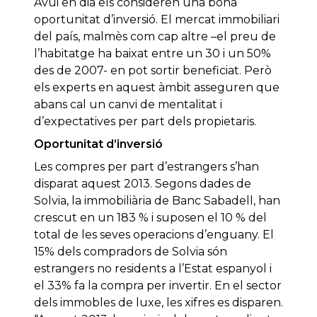
Avui en dia els consideren una bona
oportunitat d’inversió. El mercat immobiliari
del país, malmès com cap altre –el preu de
l’habitatge ha baixat entre un 30 i un 50%
des de 2007- en pot sortir beneficiat. Però
els experts en aquest àmbit asseguren que
abans cal un canvi de mentalitat i
d’expectatives per part dels propietaris.
Oportunitat d’inversió
Les compres per part d’estrangers s’han
disparat aquest 2013. Segons dades de
Solvia, la immobiliària de Banc Sabadell, han
crescut en un 183 % i suposen el 10 % del
total de les seves operacions d’enguany. El
15% dels compradors de Solvia són
estrangers no residents a l’Estat espanyol i
el 33% fa la compra per invertir. En el sector
dels immobles de luxe, les xifres es disparen.