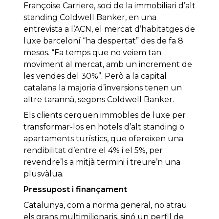
Françoise Carriere, soci de la immobiliari d’alt
standing Coldwell Banker, en una
entrevista a l’ACN, el mercat d’habitatges de
luxe barceloní “ha despertat” des de fa 8
mesos. “Fa temps que no veiem tan
moviment al mercat, amb un increment de
les vendes del 30%”. Però a la capital
catalana la majoria d’inversions tenen un
altre tarannà, segons Coldwell Banker.
Els clients cerquen immobles de luxe per
transformar-los en hotels d’alt standing o
apartaments turístics, que ofereixen una
rendibilitat d’entre el 4% i el 5%, per
revendre’ls a mitjà termini i treure’n una
plusvàlua.
Pressupost i finançament
Catalunya, com a norma general, no atrau
els grans multimilionaris, sinó un perfil de