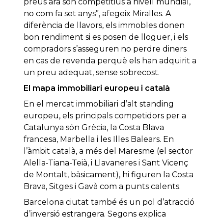
preus ara són competitius a nivell mundial,
no com fa set anys”, afegeix Miralles. A
diferència de llavors, els immobles donen
bon rendiment si es posen de lloguer, i els
compradors s’asseguren no perdre diners
en cas de revenda perquè els han adquirit a
un preu adequat, sense sobrecost.
El mapa immobiliari europeu i català
En el mercat immobiliari d’alt standing
europeu, els principals competidors per a
Catalunya són Grècia, la Costa Blava
francesa, Marbella i les Illes Balears. En
l’àmbit català, a més del Maresme (el sector
Alella-Tiana-Teià, i Llavaneres i Sant Vicenç
de Montalt, bàsicament), hi figuren la Costa
Brava, Sitges i Gavà com a punts calents.
Barcelona ciutat també és un pol d’atracció
d’inversió estrangera. Segons explica