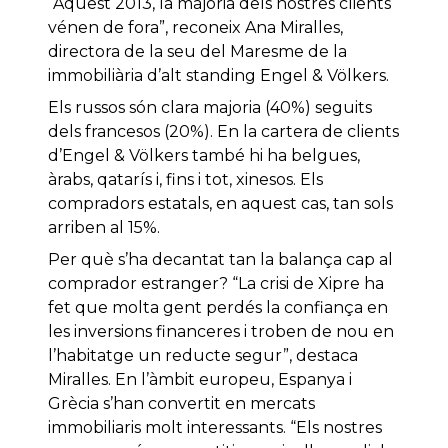
“Aquest 2013, la majoria dels nostres clients
vénen de fora”, reconeix Ana Miralles,
directora de la seu del Maresme de la
immobiliària d’alt standing Engel & Völkers.
Els russos són clara majoria (40%) seguits
dels francesos (20%). En la cartera de clients
d’Engel & Völkers també hi ha belgues,
àrabs, qatarís i, fins i tot, xinesos. Els
compradors estatals, en aquest cas, tan sols
arriben al 15%.
Per què s’ha decantat tan la balança cap al
comprador estranger? “La crisi de Xipre ha
fet que molta gent perdés la confiança en
les inversions financeres i troben de nou en
l’habitatge un reducte segur”, destaca
Miralles. En l’àmbit europeu, Espanya i
Grècia s’han convertit en mercats
immobiliaris molt interessants. “Els nostres