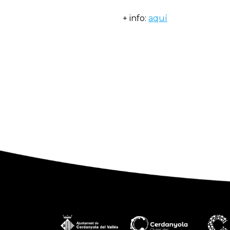
+ info:
aquí