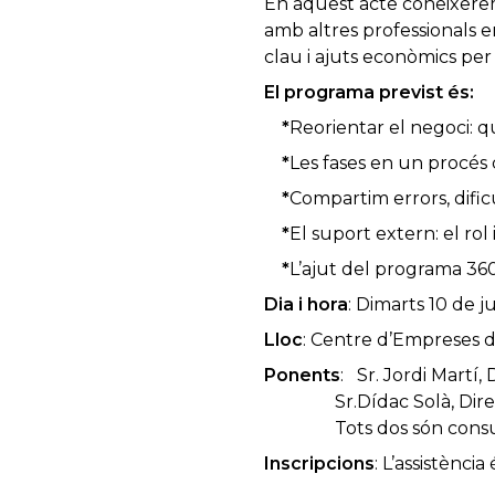
En aquest acte coneixerem r
amb altres professionals e
clau i ajuts econòmics per 
El programa previst és:
*
Reorientar el negoci: q
*
Les fases en un procés 
*
Compartim errors, dificu
*
El suport extern: el rol i
*
L’ajut del programa 36
Dia i hora
: Dimarts 10 de j
Lloc
: Centre d’Empreses d
Ponents
: Sr. Jordi Martí
Sr.Dídac Solà, Directo
Tots dos són consultor
Inscripcions
: L’assistència