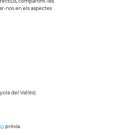
irectius, compartint-les
ar-nos en els aspectes
ola del Vallès)
ió
prèvia.