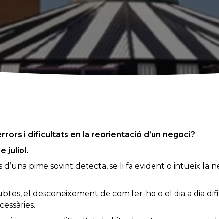
errors i dificultats en la reorientació d’un negoci?
 juliol.
s d’una pime sovint detecta, se li fa evident o intueix la n
btes, el desconeixement de com fer-ho o el dia a dia dific
cessàries.