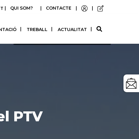
|
QUI SOM?
|
CONTACTE
|
|
STELLANO
NTACIÓ
TREBALL
ACTUALITAT
el PTV