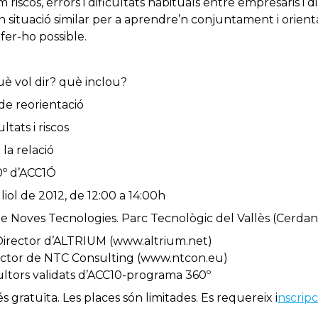
iscos, errors i dificultats habituals entre empresaris i d
n situació similar per a aprendre’n conjuntament i orient
fer-ho possible.
uè vol dir? què inclou?
de reorientació
ltats i riscos
 la relació
0º d’ACC1Ó
uliol de 2012, de 12:00 a 14:00h
e Noves Tecnologies. Parc Tecnològic del Vallès (Cerdany
, Director d’ALTRIUM (www.altrium.net)
r de NTC Consulting (www.ntcon.eu)
s validats d’ACC10-programa 360º
 és gratuïta. Les places són limitades. Es requereix i
nscripc