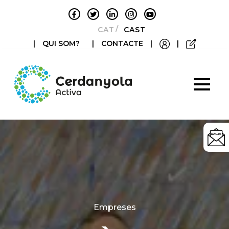
CATALÀ
CASTELLANO
|
QUI SOM?
|
CONTACTE
|
|
Categories
Empreses