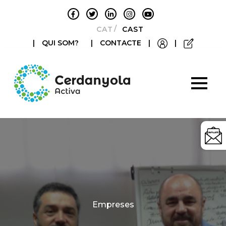
CATALÀ
CASTELLANO
|
QUI SOM?
|
CONTACTE
|
|
Categories
Empreses