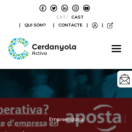
CATALÀ
CASTELLANO
|
QUI SOM?
|
CONTACTE
|
|
Categories
Emprenedoria