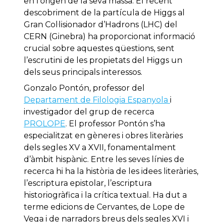
en l’origen de la seva massa. El recent
descobriment de la partícula de Higgs al
Gran Col·lisionador d’Hadrons (LHC) del
CERN (Ginebra) ha proporcionat informació
crucial sobre aquestes qüestions, sent
l’escrutini de les propietats del Higgs un
dels seus principals interessos.
Gonzalo Pontón, professor del
Departament de Filologia Espanyola
i
investigador del grup de recerca
PROLOPE
. El professor Pontón s’ha
especialitzat en gèneres i obres literàries
dels segles XV a XVII, fonamentalment
d’àmbit hispànic. Entre les seves línies de
recerca hi ha la història de les idees literàries,
l’escriptura epistolar, l’escriptura
historiogràfica i la crítica textual. Ha dut a
terme edicions de Cervantes, de Lope de
Vega i de narradors breus dels segles XVI i