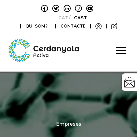
CATALÀ
CASTELLANO
|
QUI SOM?
|
CONTACTE
|
|
Categories
Empreses