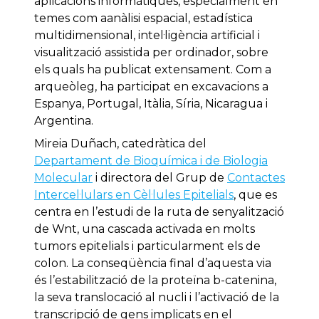
aplicacions informàtiques, especialment en
temes com aanàlisi espacial, estadística
multidimensional, intel·ligència artificial i
visualització assistida per ordinador, sobre
els quals ha publicat extensament. Com a
arqueòleg, ha participat en excavacions a
Espanya, Portugal, Itàlia, Síria, Nicaragua i
Argentina.
Mireia Duñach, catedràtica del
Departament de Bioquímica i de Biologia
Molecular
i directora del Grup de
Contactes
Intercel·lulars en Cèl·lules Epitelials
, que es
centra en l’estudi de la ruta de senyalització
de Wnt, una cascada activada en molts
tumors epitelials i particularment els de
colon. La conseqüència final d’aquesta via
és l’estabilització de la proteïna b-catenina,
la seva translocació al nucli i l’activació de la
transcripció de gens implicats en el