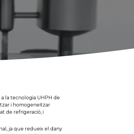
er a la tecnologia UHPH de
litzar i homogeneïtzar
 de refrigeració, i
al, ja que redueix el dany