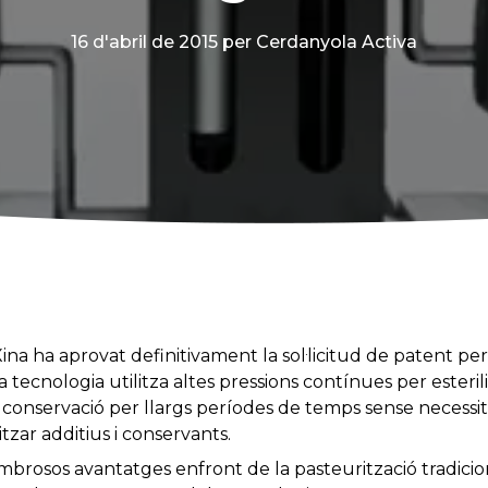
16 d'abril de 2015
per Cerdanyola Activa
 Xina ha aprovat definitivament la sol·licitud de patent p
 tecnologia utilitza altes pressions contínues per esteri
 conservació per llargs períodes de temps sense necessitat
itzar additius i conservants.
brosos avantatges enfront de la pasteurització tradicion