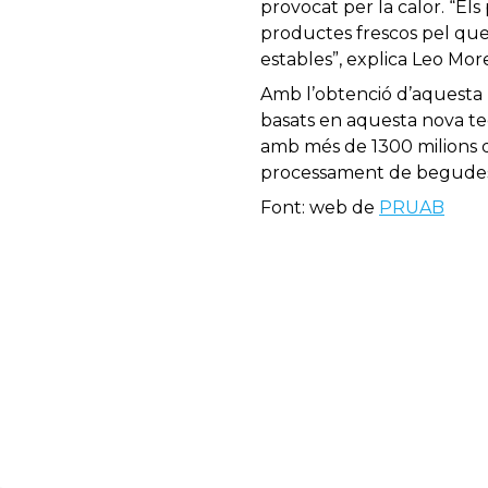
provocat per la calor. “El
productes frescos pel que f
estables”, explica Leo Mor
Amb l’obtenció d’aquesta p
basats en aquesta nova te
amb més de 1300 milions 
processament de begudes i
Font: web de
PRUAB