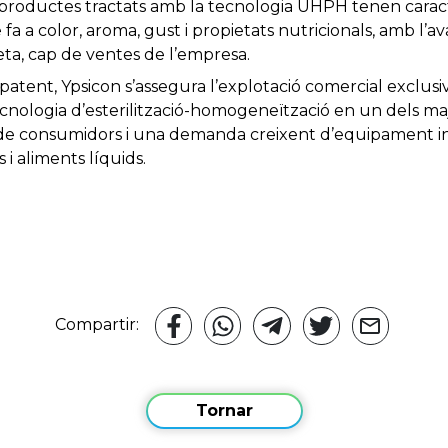
s productes tractats amb la tecnologia UHPH tenen caracte
a a color, aroma, gust i propietats nutricionals, amb l’ava
eta, cap de ventes de l’empresa.
atent, Ypsicon s’assegura l’explotació comercial exclusiv
cnologia d’esterilització-homogeneïtzació en un dels ma
de consumidors i una demanda creixent d’equipament ind
 aliments líquids.
Compartir:
Tornar