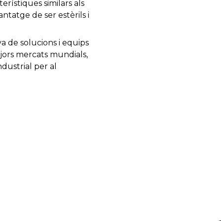
rístiques similars als
ntatge de ser estèrils i
a de solucions i equips
jors mercats mundials,
ustrial per al