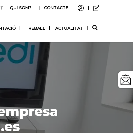
|
QUI SOM?
|
CONTACTE
|
|
STELLANO
NTACIÓ
TREBALL
ACTUALITAT
’empresa
.es