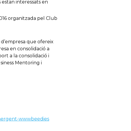
 estan interessats en
 2016 organitzada pel Club
ó d’empresa que ofereix
esa en consolidació a
rt a la consolidació i
siness Mentoring i
-emergent-wwwbeedies