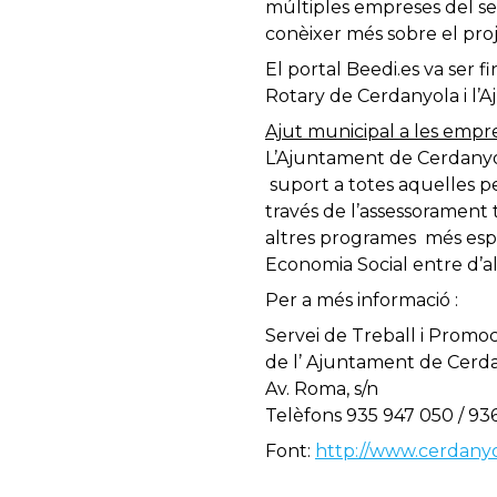
múltiples empreses del sec
conèixer més sobre el proj
El portal Beedi.es va ser 
Rotary de Cerdanyola i l’
Ajut municipal a les emp
L’Ajuntament de Cerdanyola
suport a totes aquelles 
través de l’assessorament t
altres programes més espe
Economia Social entre d’al
Per a més informació :
Servei de Treball i Prom
de l’ Ajuntament de Cerda
Av. Roma, s/n
Telèfons 935 947 050 / 93
Font:
http://www.cerdany