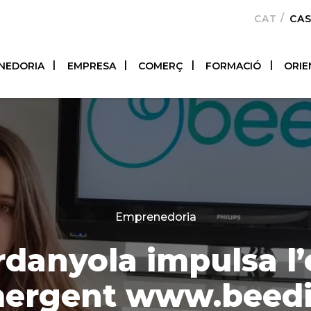
CATALÀ
CA
NEDORIA
EMPRESA
COMERÇ
FORMACIÓ
ORIE
Categories
Emprenedoria
rdanyola impulsa l
ergent www.beedi