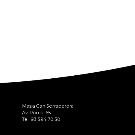
Masia Can Serraperera
Av. Roma, 65
Tel. 93 594 70 50