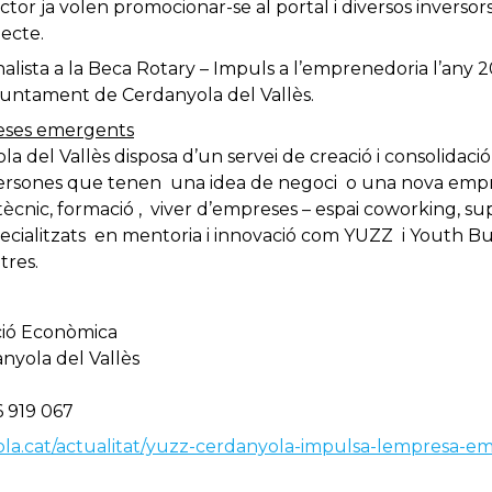
tor ja volen promocionar-se al portal i diversos inversors
ecte.
finalista a la Beca Rotary – Impuls a l’emprenedoria l’any
Ajuntament de Cerdanyola del Vallès.
reses emergents
 del Vallès disposa d’un servei de creació i consolidaci
persones que tenen una idea de negoci o una nova empr
ècnic, formació , viver d’empreses – espai coworking, supo
cialitzats en mentoria i innovació com YUZZ i Youth Bu
tres.
oció Econòmica
nyola del Vallès
6 919 067
ola.cat/actualitat/yuzz-cerdanyola-impulsa-lempresa