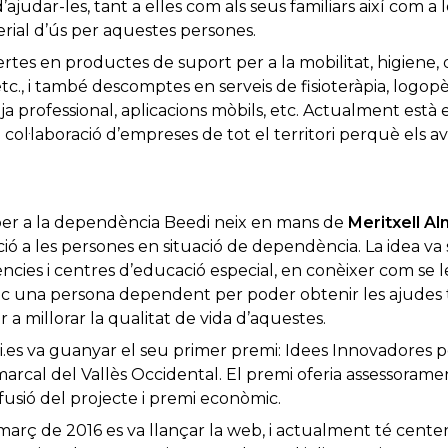
ajudar-les, tant a elles com als seus familiars així com a
erial d’ús per aquestes persones.
ertes en productes de suport per a la mobilitat, higiene,
c., i també descomptes en serveis de fisioteràpia, logopèd
ja professional, aplicacions mòbils, etc. Actualment està
a col·laboració d’empreses de tot el territori perquè els av
per a la dependència Beedi neix en mans de
Meritxell Alm
ció a les persones en situació de dependència. La idea va 
ències i centres d’educació especial, en conèixer com se l
ec una persona dependent per poder obtenir les ajudes 
er a millorar la qualitat de vida d’aquestes.
.es va guanyar el seu primer premi: Idees Innovadores pe
arcal del Vallès Occidental. El premi oferia assessorame
fusió del projecte i premi econòmic.
març de 2016 es va llançar la web, i actualment té centena