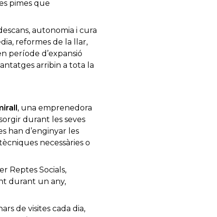
 les pimes que
 descans, autonomia i cura
ia, reformes de la llar,
 en període d’expansió
antatges arribin a tota la
irall
, una emprenedora
sorgir durant les seves
es han d’enginyar les
tècniques necessàries o
r Reptes Socials,
nt durant un any,
rs de visites cada dia,