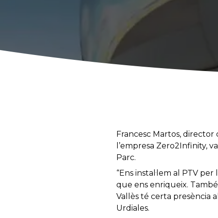
Francesc Martos, director 
l’empresa Zero2Infinity, v
Parc.
“Ens instal·lem al PTV per
que ens enriqueix. També é
Vallès té certa presència 
Urdiales.