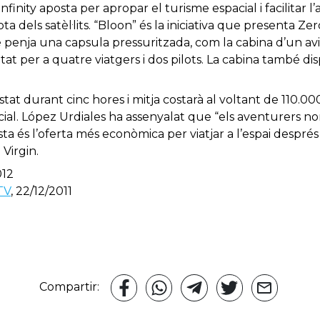
inity aposta per apropar el turisme espacial i facilitar l’
sota dels satèl·lits. “Bloon” és la iniciativa que presenta Ze
 penja una capsula pressuritzada, com la cabina d’un avi
at per a quatre viatgers i dos pilots. La cabina també dis
ròstat durant cinc hores i mitja costarà al voltant de 110.00
cial. López Urdiales ha assenyalat que “els aventurers n
sta és l’oferta més econòmica per viatjar a l’espai despré
Virgin.
012
TV
, 22/12/2011
Compartir: