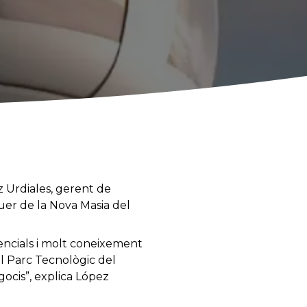
z Urdiales, gerent de
uer de la Nova Masia del
tencials i molt coneixement
El Parc Tecnològic del
gocis”, explica López