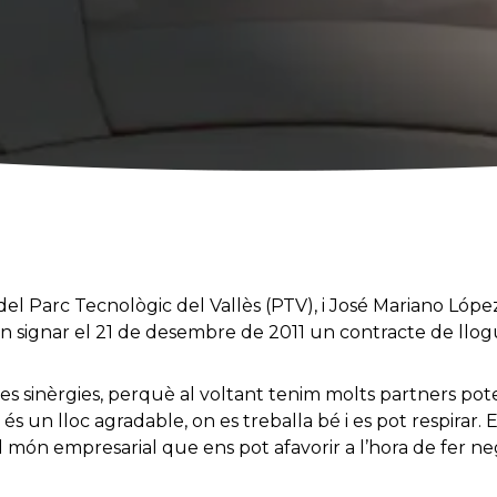
del Parc Tecnològic del Vallès (PTV), i José Mariano Lópe
an signar el 21 de desembre de 2011 un contracte de llog
 les sinèrgies, perquè al voltant tenim molts partners po
s un lloc agradable, on es treballa bé i es pot respirar. 
al món empresarial que ens pot afavorir a l’hora de fer ne