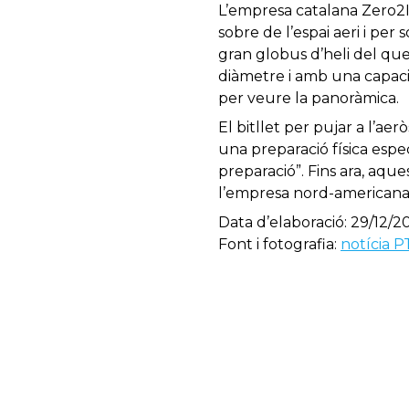
L’empresa catalana Zero2Inf
sobre de l’espai aeri i per 
gran globus d’heli del que
diàmetre i amb una capacit
per veure la panoràmica.
El bitllet per pujar a l’ae
una preparació física espe
preparació”. Fins ara, aque
l’empresa nord-americana 
Data d’elaboració: 29/12/2
Font i fotografia:
notícia P