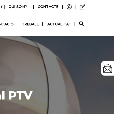
|
QUI SOM?
|
CONTACTE
|
|
STELLANO
NTACIÓ
TREBALL
ACTUALITAT
al PTV