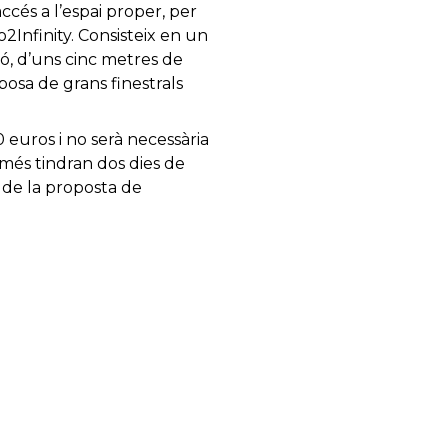
accés a l’espai proper, per
ro2Infinity. Consisteix en un
ó, d’uns cinc metres de
posa de grans finestrals
0 euros i no serà necessària
omés tindran dos dies de
s de la proposta de